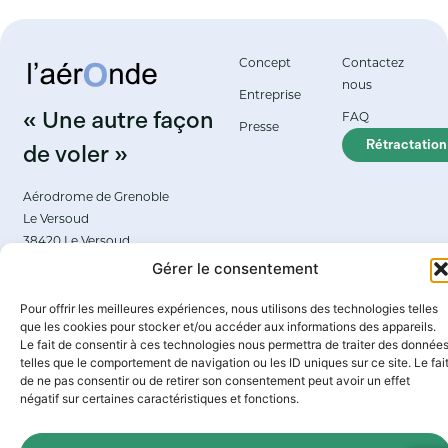
Concept
Contactez
nous
Entreprise
« Une autre façon
FAQ
Presse
Rétractation
de voler »
Aérodrome de Grenoble
Le Versoud
38420 Le Versoud
Gérer le consentement
© 2026 Aéronde
Mentions légales
Propulsé par l’agence
Pour offrir les meilleures expériences, nous utilisons des technologies telles
Politique de confidentialité
web Marque Digitale
que les cookies pour stocker et/ou accéder aux informations des appareils.
Le fait de consentir à ces technologies nous permettra de traiter des donnée
Politique de cookies
telles que le comportement de navigation ou les ID uniques sur ce site. Le fai
de ne pas consentir ou de retirer son consentement peut avoir un effet
négatif sur certaines caractéristiques et fonctions.