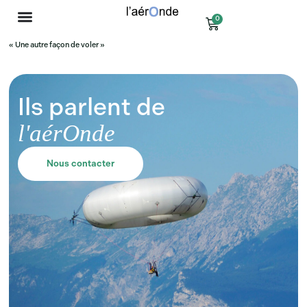
0
« Une autre façon de voler »
Ils parlent de
l'aérOnde
Nous contacter