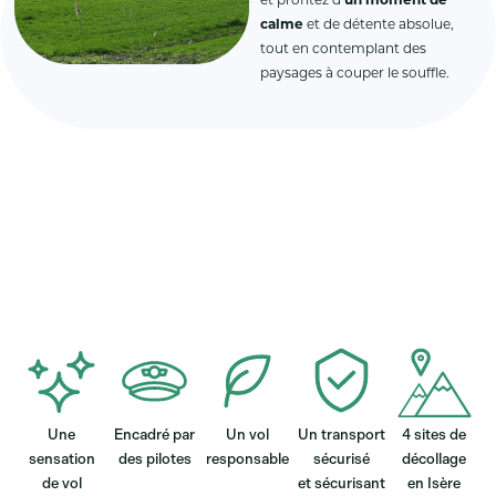
et profitez d
‘un moment de
calme
et de détente absolue,
tout en contemplant des
paysages à couper le souffle.
Une
Encadré par
Un vol
Un transport
4 sites de
sensation
des pilotes
responsable
sécurisé
décollage
de vol
et sécurisant
en Isère