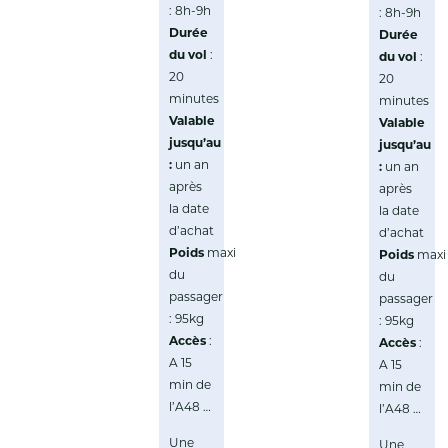
: 8h-9h
: 8h-9h
Durée
Durée
du vol
:
du vol
:
20
20
minutes
minutes
Valable
Valable
jusqu’au
jusqu’au
:
un an
:
un an
après
après
la date
la date
d’achat
d’achat
Poids
maxi
Poids
maxi
du
du
passager
passager
: 95kg
: 95kg
Accès
:
Accès
:
A 15
A 15
min de
min de
l’A48 …
l’A48 …
Une
Une