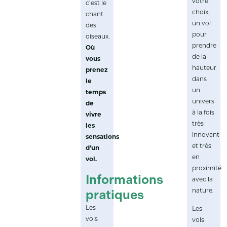
votre
c’est le
choix,
chant
un vol
des
pour
oiseaux.
prendre
Où
de la
vous
hauteur
prenez
dans
le
un
temps
univers
de
à la fois
vivre
très
les
innovant
sensations
et très
d’un
en
vol.
proximité
Informations
avec la
pratiques
nature.
Les
Les
vols
vols