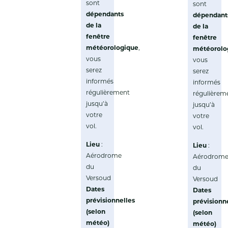
sont
sont
dépendants
dépendant
de la
de la
fenêtre
fenêtre
météorologique
,
météorolo
vous
vous
serez
serez
informés
informés
régulièrement
régulièrem
jusqu’à
jusqu’à
votre
votre
vol.
vol.
Lieu
:
Lieu
:
Aérodrome
Aérodrom
du
du
Versoud
Versoud
Dates
Dates
prévisionnelles
prévisionn
(selon
(selon
météo)
météo)