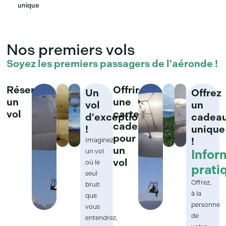
unique
Nos premiers vols
Soyez les premiers passagers de l'aéronde !
Réserver
Offrir
Un
Offrez
un
une
vol
un
vol
carte
d'exception
cadea
cadeau
!
unique
pour
!
Imaginez
un
Infor
un vol
vol
où le
prati
seul
Offrez,
bruit
à la
que
personne
vous
de
entendrez,