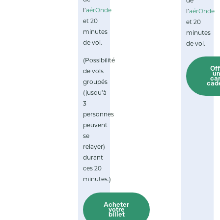
de
de
l’
aérOnde
l’
aérOnde
et 20
et 20
minutes
minutes
de vol.
de vol.
(Possibilité
Off
de vols
u
ca
groupés
cad
(jusqu’à
3
personnes
peuvent
se
relayer)
durant
ces 20
minutes.)
Acheter
votre
billet