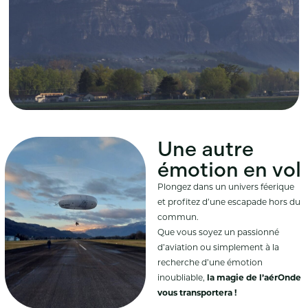
Une autre
émotion en vol
Plongez dans un univers féerique
et profitez d’une escapade hors du
commun.
Que vous soyez un passionné
d’aviation ou simplement à la
recherche d’une émotion
inoubliable,
la magie de l’aérOnde
vous transportera !