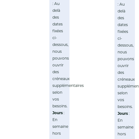
: Au
: Au
delà
delà
des
des
dates
dates
fixées
fixées
ci-
ci-
dessous,
dessous,
nous
nous
pouvons
pouvons
ouvrir
ouvrir
des
des
créneaux
créneaux
supplémentaires
supplément
selon
selon
vos
vos
besoins.
besoins.
Jours
:
Jours
:
En
En
semaine
semaine
hors
hors