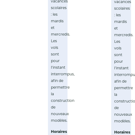
vacances
vacances
scolaires
scolaires
: les
: les
mardis
mardis
et
et
mercredis.
mercredis.
Les
Les
vols
vols
sont
sont
pour
pour
l’instant
l’instant
interrompus,
interrompu
afin de
afin de
permettre
permettre
la
la
construction
constructi
de
de
nouveaux
nouveaux
modèles.
modèles.
Horaires
Horaires