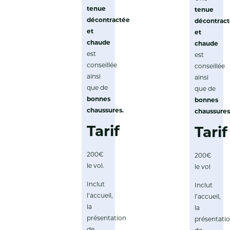
tenue
tenue
décontractée
décontrac
et
et
chaude
chaude
est
est
conseillée
conseillée
ainsi
ainsi
que de
que de
bonnes
bonnes
chaussures
.
chaussure
Tarif
Tarif
200€
200€
le vol.
le vol
Inclut
Inclut
l’accueil,
l’accueil,
la
la
présentation
présentati