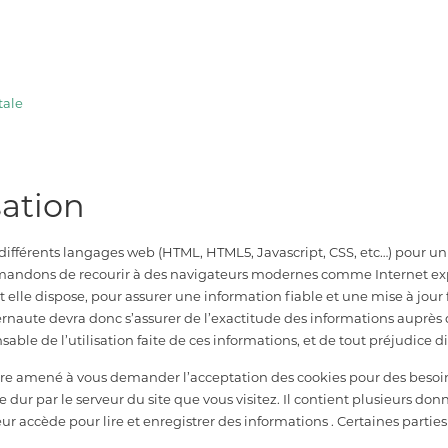
tale
sation
 différents langages web (HTML, HTML5, Javascript, CSS, etc…) pour un 
ndons de recourir à des navigateurs modernes comme Internet explo
le dispose, pour assurer une information fiable et une mise à jour fia
ernaute devra donc s’assurer de l’exactitude des informations auprès d
nsable de l’utilisation faite de ces informations, et de tout préjudice 
re amené à vous demander l’acceptation des cookies pour des besoins 
dur par le serveur du site que vous visitez. Il contient plusieurs don
r accède pour lire et enregistrer des informations . Certaines parties