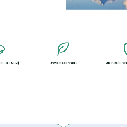
ilotes d'ULMj
Un vol responsable
Un transport sé