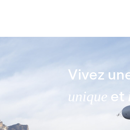
Vivez une
et
unique