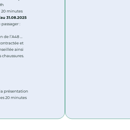
9h
: 20 minutes
’au 31.08.2025
 passager :
in de l’A48 …
ontractée et
seillée ainsi
 chaussures.
, la présentation
les 20 minutes