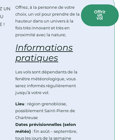
Offrez, à la personne de votre
Z UN
Offrir
choix, un vol pour prendre de la
un
AU
vol
hauteur dans un univers à la
 !
fois très innovant et très en
proximité avec la nature;
Informations
pratiques
Les vols sont dépendants de la
fenêtre météorologique, vous
serez informés régulièrement
jusqu’à votre vol.
Lieu
: région grenobloise,
possiblement Saint-Pierre de
Chartreuse
Dates prévisionnelles (selon
météo)
: fin août – septembre,
tous les jours de la semaine