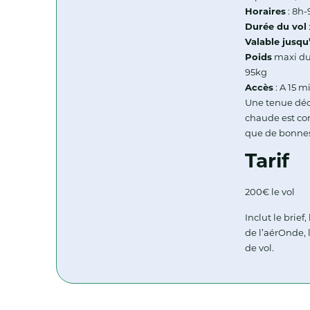
Horaires
: 8h-
Durée du vol
Valable jusqu
Poids
maxi du
95kg
Accès
: A 15 m
Une tenue déc
chaude est con
que de bonnes
Tarif
200€ le vol
Inclut le brief
de l’aérOnde, 
de vol.