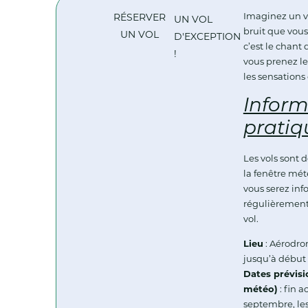
Imaginez un vo
RÉSERVER
UN VOL
bruit que vous
UN VOL
D'EXCEPTION
c’est le chant
!
vous prenez le
les sensations
Inform
pratiq
Les vols sont
la fenêtre mé
vous serez in
régulièrement
vol.
Lieu
: Aérodro
jusqu’à début
Dates prévisi
météo)
: fin a
septembre, les