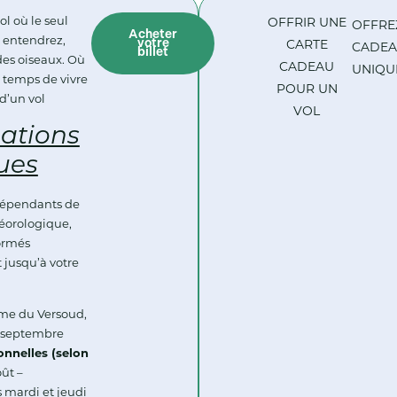
l où le seul
OFFRIR UNE
OFFRE
Acheter
 entendrez,
votre
CARTE
CADE
billet
 des oiseaux. Où
CADEAU
UNIQUE
 temps de vivre
POUR UN
 d’un vol
VOL
ations
ues
 dépendants de
téorologique,
formés
 jusqu’à votre
me du Versoud,
 septembre
onnelles (selon
oût –
 mardi et jeudi